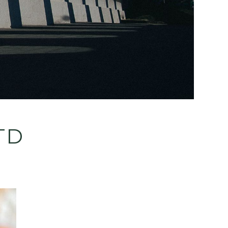
TTD
rdar